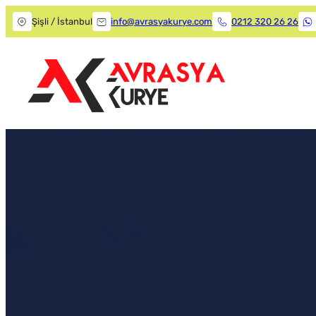
Şişli / İstanbul
info@avrasyakurye.com
0212 320 26 26