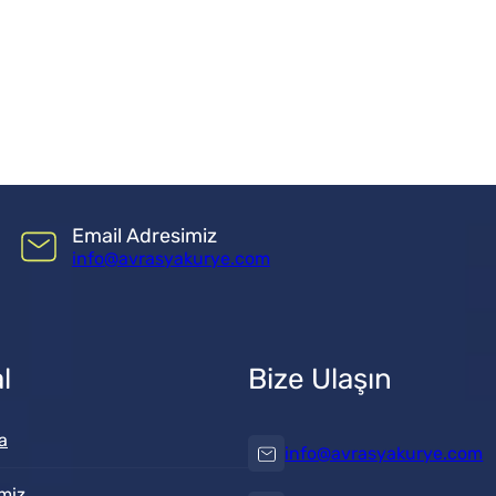
Email Adresimiz
info@avrasyakurye.com
l
Bize Ulaşın
a
info@avrasyakurye.com
miz