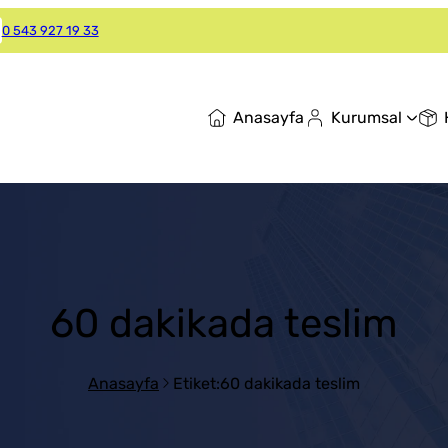
0 543 927 19 33
Anasayfa
Kurumsal
60 dakikada teslim
Anasayfa
Etiket:60 dakikada teslim