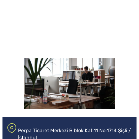
Perpa Ticaret Merkezi B blok Kat:11 No:1714 Şişli /
İstanbul