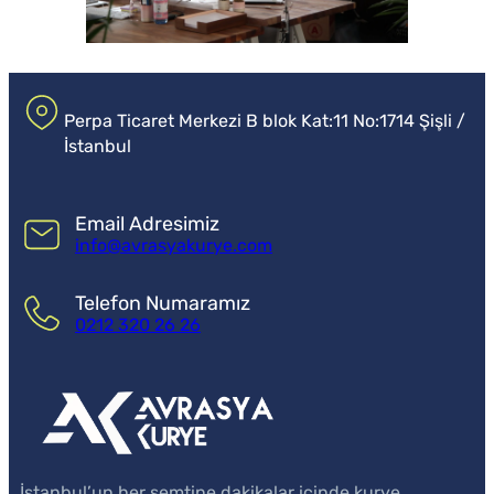
Perpa Ticaret Merkezi B blok Kat:11 No:1714 Şişli /
İstanbul
Email Adresimiz
info@avrasyakurye.com
Telefon Numaramız
0212 320 26 26
İstanbul’un her semtine dakikalar içinde kurye