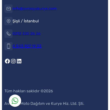
info@avrasyakurye.com
Şişli / İstanbul
0212 320 26 26
0 543 927 19 33
Müşteri Temsilcisi
Facebook
Instagram
LinkedIn
Tüm hakları saklıdır ©
2026
Avrasya Moto Dağıtım ve Kurye Hiz. Ltd. Şti.